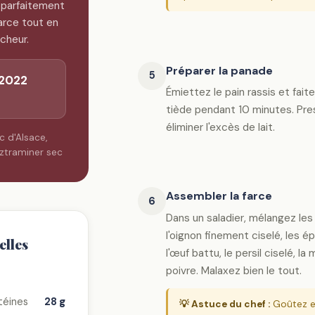
 parfaitement
farce tout en
îcheur.
Préparer la panade
5
 2022
Émiettez le pain rassis et fait
tiède pendant 10 minutes. Pre
éliminer l'excès de lait.
c d'Alsace,
rztraminer sec
Assembler la farce
6
Dans un saladier, mélangez les
l'oignon finement ciselé, les é
elles
l'œuf battu, le persil ciselé, la
poivre. Malaxez bien le tout.
téines
28 g
💡 Astuce du chef :
Goûtez e