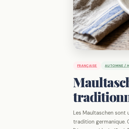
FRANÇAISE
AUTOMNE / H
Maultasch
traditionn
Les Maultaschen sont u
tradition germanique. 