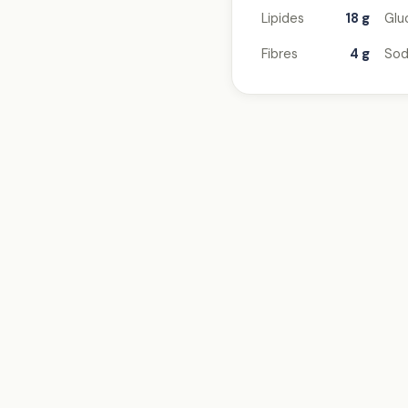
Lipides
18 g
Glu
Fibres
4 g
Sod