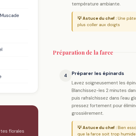
température ambiante.
Muscade
💡 Astuce du chef :
Une pâte 
plus coller aux doigts
el
Préparation de la farce
Préparer les épinards
4
e
Lavez soigneusement les épinar
Blanchissez-les 2 minutes dans 
puis rafraîchissez dans l'eau g
pressez fortement pour élimine
grossièrement.
💡 Astuce du chef :
Bien esso
tes florales
que la farce soit trop humide