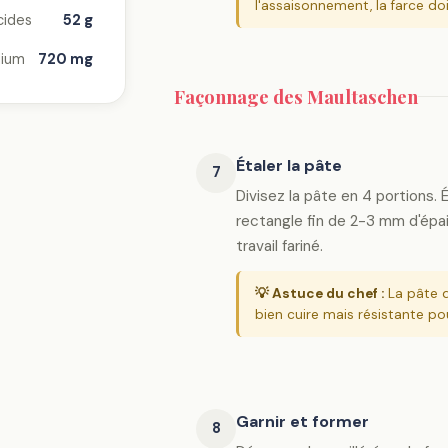
l'assaisonnement, la farce doi
cides
52 g
ium
720 mg
Façonnage des Maultaschen
Étaler la pâte
7
Divisez la pâte en 4 portions.
rectangle fin de 2-3 mm d'épai
travail fariné.
💡 Astuce du chef :
La pâte d
bien cuire mais résistante po
Garnir et former
8