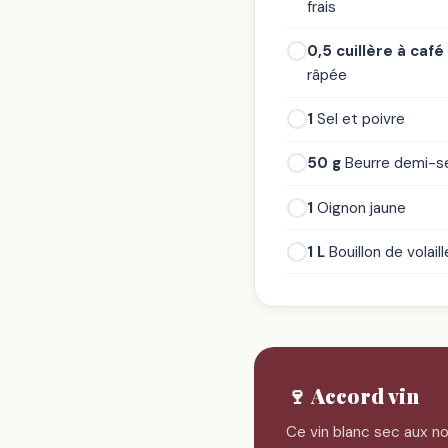
frais
0,5 cuillère à café
râpée
1
Sel et poivre
50 g
Beurre demi-s
1
Oignon jaune
1 L
Bouillon de volaill
🍷 Accord vin
Ce vin blanc sec aux no