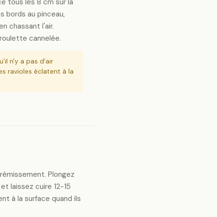
e tous les 8 cm sur la
es bords au pinceau,
n chassant l'air.
roulette cannelée.
'il n'y a pas d'air
s ravioles éclatent à la
à frémissement. Plongez
t laissez cuire 12-15
nt à la surface quand ils