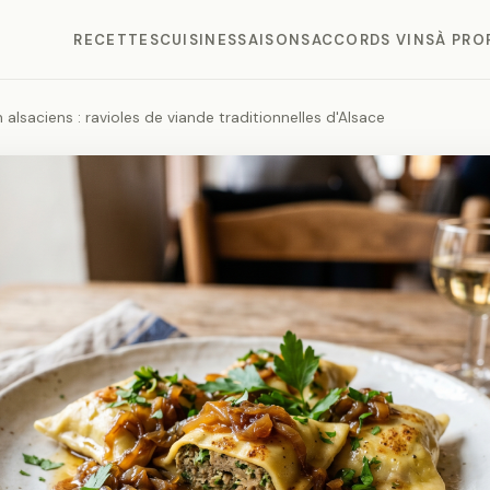
RECETTES
CUISINES
SAISONS
ACCORDS VINS
À PRO
alsaciens : ravioles de viande traditionnelles d'Alsace