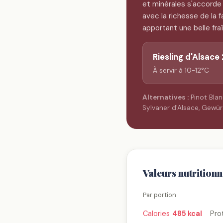
et minérales s'accorde
avec la richesse de la 
apportant une belle fra
Riesling d'Alsace
À servir à 10-12°C
Alternatives :
Pinot Blan
Sylvaner d'Alsace, Gewü
Valeurs nutritionn
Par portion
Calories
485 kcal
Pro