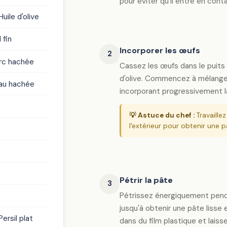
pour éviter qu'il entre en cont
uile d'olive
 fin
Incorporer les œufs
2
rc hachée
Cassez les œufs dans le puits d
d'olive. Commencez à mélange
au hachée
incorporant progressivement la
💡 Astuce du chef :
Travaille
l'extérieur pour obtenir une
Pétrir la pâte
3
Pétrissez énergiquement pen
jusqu'à obtenir une pâte lisse
ersil plat
dans du film plastique et lais