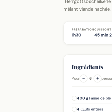
"Herrgottsb'scheißerle"
mêlant viande hachée, 
PRÉPARATION
CUISSON
T
1h30
45 min
2
Ingrédients
−
+
Pour
6
perso
400 g
Farine de blé
4
Œufs entiers