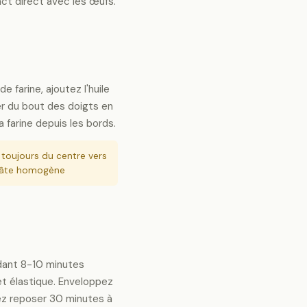
act direct avec les œufs.
e farine, ajoutez l'huile
r du bout des doigts en
 farine depuis les bords.
z toujours du centre vers
 pâte homogène
dant 8-10 minutes
 et élastique. Enveloppez
sez reposer 30 minutes à