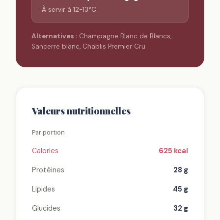
À servir à 12-13°C
Alternatives :
Champagne Blanc de Blancs,
Sancerre blanc, Chablis Premier Cru
Valeurs nutritionnelles
Par portion
Calories
625 kcal
Protéines
28 g
Lipides
45 g
Glucides
32 g