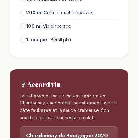
200 ml
Crème fraîche épaisse
100 ml
Vin blanc sec
1 bouquet
Persil plat
🍷 Accord vin
La richesse et les notes beurrées de ce
Chardonnay s'accordent parfaitement avec la
pâte feuilletée et la sauce crémeuse. Son
acidité équilibre la richesse du plat.
Chardonnay de Bourgogne 2020