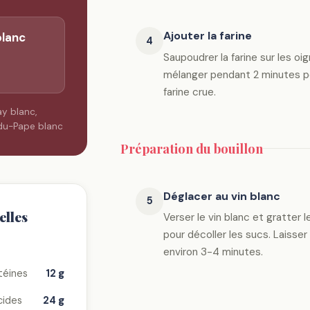
Ajouter la farine
blanc
4
Saupoudrer la farine sur les oi
mélanger pendant 2 minutes po
farine crue.
y blanc,
du-Pape blanc
Préparation du bouillon
Déglacer au vin blanc
5
elles
Verser le vin blanc et gratter 
pour décoller les sucs. Laisser
environ 3-4 minutes.
téines
12 g
cides
24 g