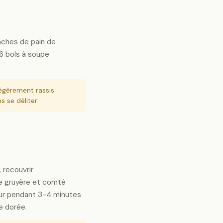
anches de pain de
6 bols à soupe
égèrement rassis
s se déliter
, recouvrir
 gruyère et comté
four pendant 3-4 minutes
e dorée.