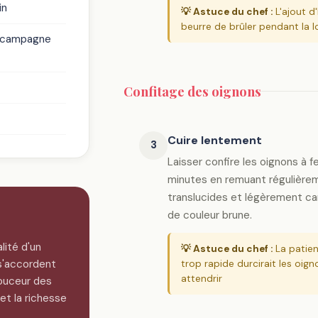
in
💡 Astuce du chef :
L'ajout d
beurre de brûler pendant la 
 campagne
Confitage des oignons
Cuire lentement
3
Laisser confire les oignons à 
minutes en remuant régulièreme
translucides et légèrement ca
de couleur brune.
lité d'un
💡 Astuce du chef :
La patien
s'accordent
trop rapide durcirait les oign
attendrir
ouceur des
t la richesse