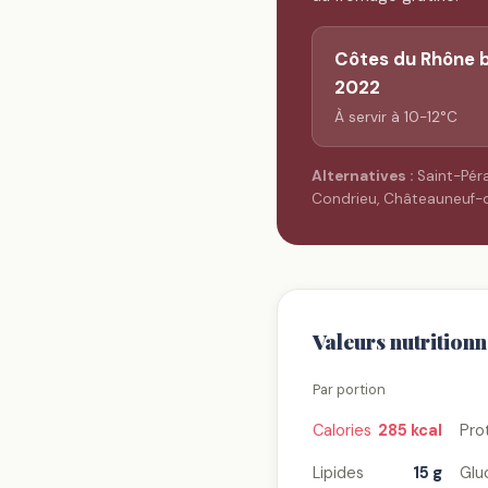
Côtes du Rhône 
2022
À servir à 10-12°C
Alternatives :
Saint-Péra
Condrieu, Châteauneuf-
Valeurs nutritionn
Par portion
Calories
285 kcal
Pro
Lipides
15 g
Glu