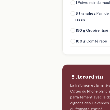
1
Poivre noir du moul
6 tranches
Pain de
rassis
150 g
Gruyère râpé
100 g
Comté râpé
🍷 Accord vin
La fraîcheur et la minéra
Côtes du Rhône blanc 
parfaitement avec la d
oignons des Cévennes e
du fromage gratiné.