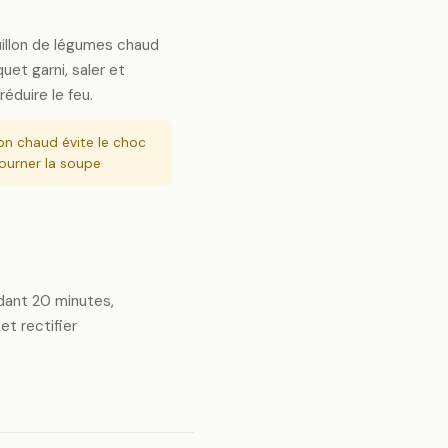
illon de légumes chaud
uet garni, saler et
réduire le feu.
on chaud évite le choc
tourner la soupe
ndant 20 minutes,
et rectifier