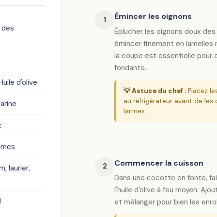
Émincer les oignons
1
 des
Éplucher les oignons doux des
émincer finement en lamelles r
la coupe est essentielle pour 
fondante.
uile d'olive
💡 Astuce du chef :
Placez le
au réfrigérateur avant de les 
arine
larmes
c
gumes
Commencer la cuisson
2
, laurier,
Dans une cocotte en fonte, fai
l'huile d'olive à feu moyen. Aj
l
et mélanger pour bien les enr