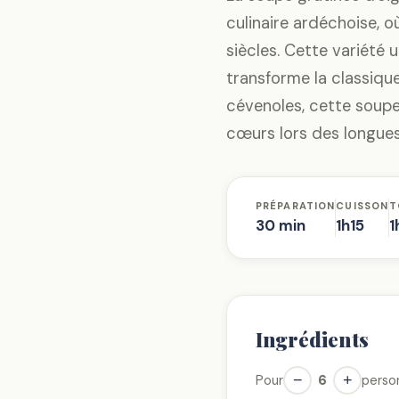
culinaire ardéchoise, 
siècles. Cette variété 
transforme la classiqu
cévenoles, cette soupe 
cœurs lors des longues 
PRÉPARATION
CUISSON
T
30 min
1h15
1
Ingrédients
−
+
Pour
6
perso