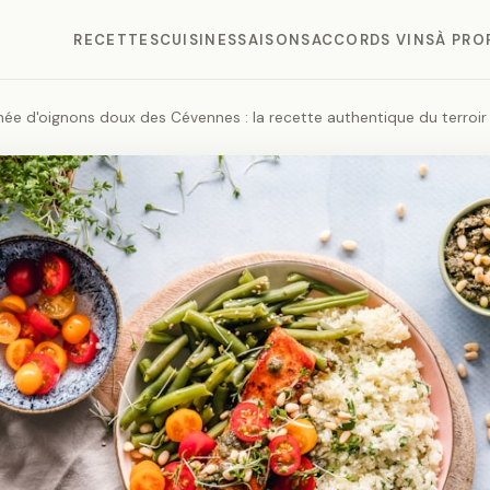
RECETTES
CUISINES
SAISONS
ACCORDS VINS
À PRO
née d'oignons doux des Cévennes : la recette authentique du terroir