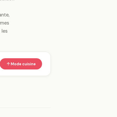
ante,
ermes
 les
Mode cuisine