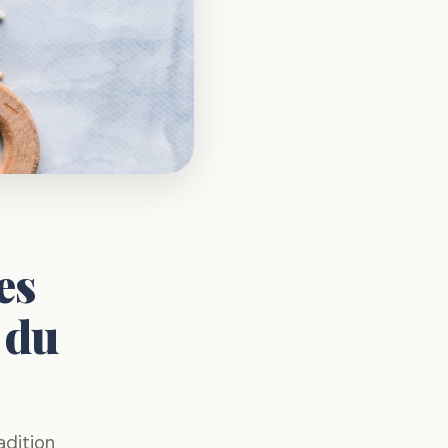
es
 du
adition