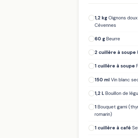
1,2 kg
Oignons doux
Cévennes
60 g
Beurre
2 cuillère à soupe
H
1 cuillère à soupe
F
150 ml
Vin blanc se
1,2 L
Bouillon de lé
1
Bouquet garni (thym
romarin)
1 cuillère à café
Se