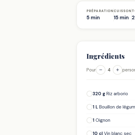
PRÉPARATION
CUISSON
T
5 min
15 min
2
Ingrédients
−
+
Pour
4
perso
320 g
Riz arborio
1 L
Bouillon de légu
1
Oignon
10 cl
Vin blanc sec