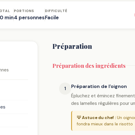
OTAL
PORTIONS
DIFFICULTÉ
0 min
4 personnes
Facile
Préparation
Préparation des ingrédients
nnes
Préparation de l'oignon
1
Épluchez et émincez finement l
des lamelles régulières pour 
mes
💡 Astuce du chef :
Un oigno
fondra mieux dans le risotto