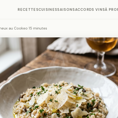
RECETTES
CUISINES
SAISONS
ACCORDS VINS
À PRO
meux au Cookeo 15 minutes