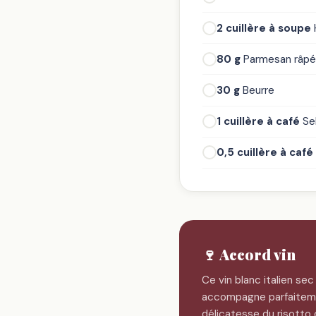
2 cuillère à soupe
H
80 g
Parmesan râpé
30 g
Beurre
1 cuillère à café
Se
0,5 cuillère à café
🍷 Accord vin
Ce vin blanc italien sec 
accompagne parfaitem
délicatesse du risotto