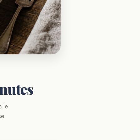
inutes
c le
se