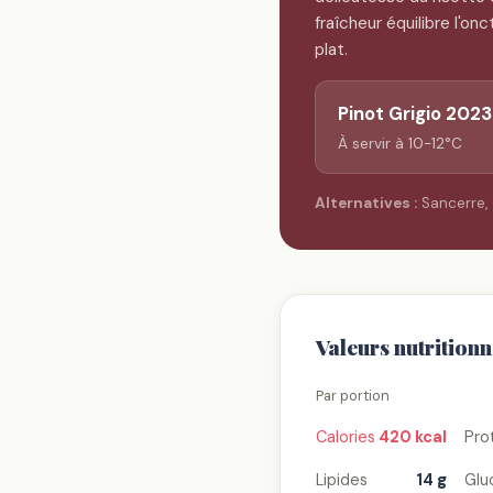
fraîcheur équilibre l'on
plat.
Pinot Grigio 2023
À servir à 10-12°C
Alternatives :
Sancerre, 
Valeurs nutritionn
Par portion
Calories
420 kcal
Pro
Lipides
14 g
Glu