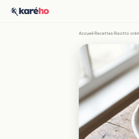
Accueil
›
Recettes
›
Risotto cré