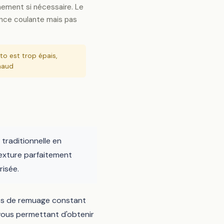
nement si nécessaire. Le
ance coulante mais pas
tto est trop épais,
haud
traditionnelle en
texture parfaitement
risée.
tes de remuage constant
vous permettant d'obtenir