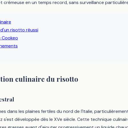
 crémeuse en un temps record, sans surveillance particulière
inaire
d'un risotto réussi
ue Cookeo
gnements
tion culinaire du risotto
estral
nes dans les plaines fertiles du nord de l'Italie, particulièrem
iz s'est développée dès le XVe siècle. Cette technique culinair
ières grasses avant d'ajouter progressivement un liquide chaud