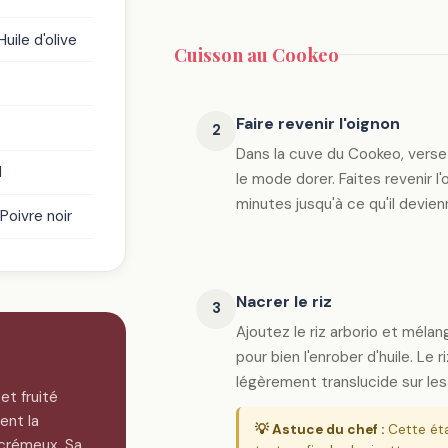
uile d'olive
Cuisson au Cookeo
Faire revenir l'oignon
2
Dans la cuve du Cookeo, versez 
l
le mode dorer. Faites revenir 
minutes jusqu'à ce qu'il devien
Poivre noir
Nacrer le riz
3
Ajoutez le riz arborio et méla
pour bien l'enrober d'huile. Le r
légèrement translucide sur les
et fruité
ent la
💡 Astuce du chef :
Cette éta
 crémeux. Sa