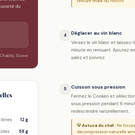
texture finale du risotto
ctuosité du
Déglacer au vin blanc
4
Versez le vin blanc et laissez-
minute en remuant. Ajoutez ens
Chablis, Soave
salez et poivrez.
Cuisson sous pression
5
elles
Fermez le Cookeo et sélectio
sous pression pendant 6 minut
redescendre naturellement.
téines
12 g
💡 Astuce du chef :
Ne forcez 
cides
58 g
décompression naturelle amél