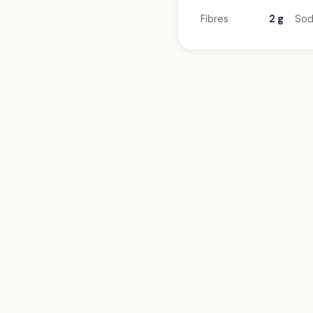
Fibres
2 g
Sod