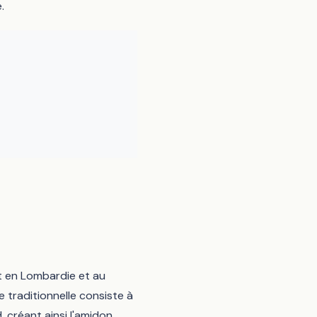
.
ent en Lombardie et au
e traditionnelle consiste à
, créant ainsi l'amidon