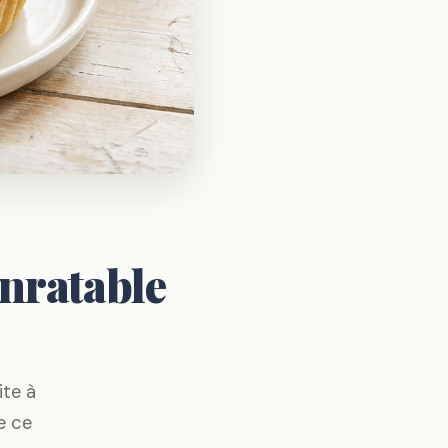
inratable
ite à
e ce