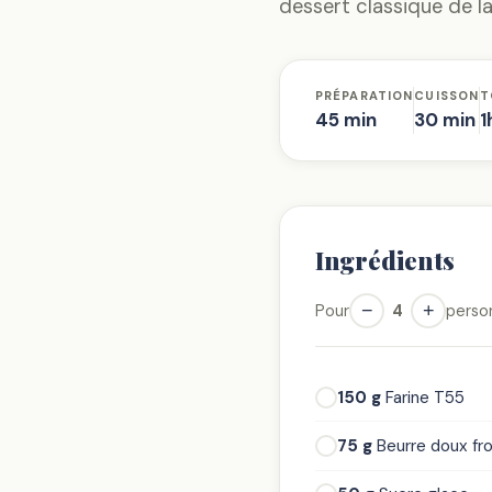
dessert classique de la
PRÉPARATION
CUISSON
T
45 min
30 min
1
Ingrédients
−
+
Pour
4
perso
150 g
Farine T55
75 g
Beurre doux fro