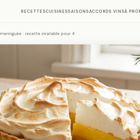
RECETTES
CUISINES
SAISONS
ACCORDS VINS
À PRO
 meringuée : recette inratable pour 4