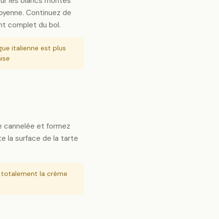
 sur les blancs montés
oyenne. Continuez de
nt complet du bol.
ue italienne est plus
aise
e cannelée et formez
e la surface de la tarte
totalement la crème