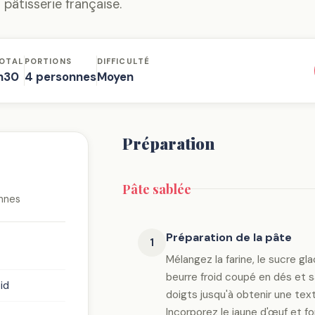
 pâtisserie française.
OTAL
PORTIONS
DIFFICULTÉ
h30
4 personnes
Moyen
Préparation
Pâte sablée
nnes
Préparation de la pâte
1
Mélangez la farine, le sucre gla
beurre froid coupé en dés et 
id
doigts jusqu'à obtenir une text
Incorporez le jaune d'œuf et f