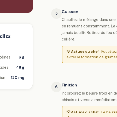
Cuisson
5
Chauffez le mélange dans une 
en remuant constamment. La c
jamais bouillir. Retirez du feu d
elles
cuillère.
💡 Astuce du chef :
Fouettez
téines
6 g
éviter la formation de grume
cides
48 g
ium
120 mg
Finition
6
Incorporez le beurre froid en 
chinois et versez immédiateme
💡 Astuce du chef :
Le beurre