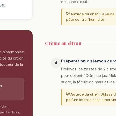
de jaune d'œuf.
Eau
💡 Astuce du chef :
Le jaune 
pâte contre l'humidité
Crème au citron
re s'harmonise
dité du citron
Préparation du lemon cur
4
douceur de la
Prélevez les zestes de 2 citro
pour obtenir 100ml de jus. Mé
sucre, la fécule de maïs et les
n
💡 Astuce du chef :
Utilisez 
parfum intense sans amertu
'Asti,
s tardives,