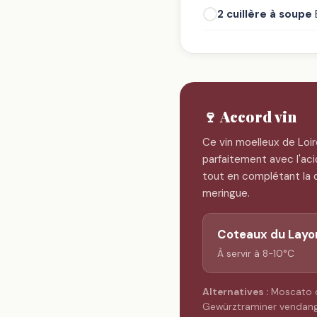
2 cuillère à soupe
🍷 Accord vin
Ce vin moelleux de Loi
parfaitement avec l'aci
tout en complétant la 
meringue.
Coteaux du Layo
À servir à 8-10°C
Alternatives :
Moscato d
Gewürztraminer vendange