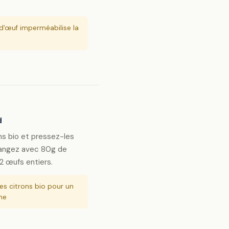
d'œuf imperméabilise la
d
ns bio et pressez-les
langez avec 80g de
 2 œufs entiers.
des citrons bio pour un
me