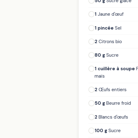
50 g
Sucre glace
1
Jaune d'œuf
1 pincée
Sel
2
Citrons bio
80 g
Sucre
1 cuillère à soupe
F
maïs
2
Œufs entiers
50 g
Beurre froid
2
Blancs d'œufs
100 g
Sucre