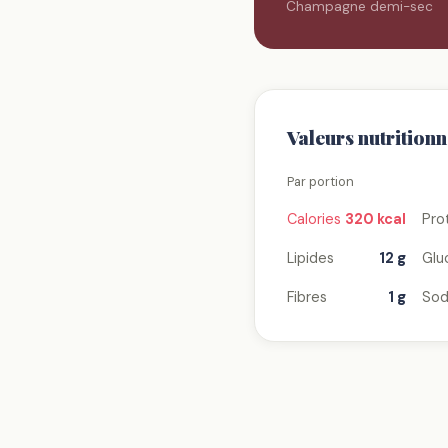
Champagne demi-sec
Valeurs nutritionn
Par portion
Calories
320 kcal
Pro
Lipides
12 g
Glu
Fibres
1 g
Sod