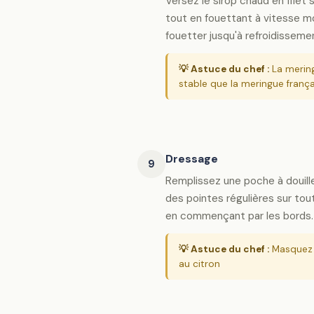
Versez le sirop chaud en filet
tout en fouettant à vitesse m
fouetter jusqu'à refroidisseme
💡 Astuce du chef :
La mering
stable que la meringue franç
Dressage
9
Remplissez une poche à douill
des pointes régulières sur tout
en commençant par les bords.
💡 Astuce du chef :
Masquez 
au citron