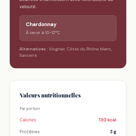
velouté.
Chardonnay
À servir à 10-12°C
Alternatives :
Viognier, Côtes du Rhône blanc,
Sancerre
Valeurs nutritionnelles
Par portion
Calories
130 kcal
Protéines
3 g