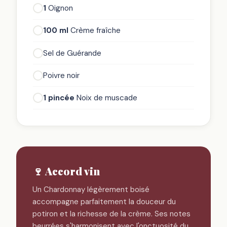
1
Oignon
100 ml
Crème fraîche
Sel de Guérande
Poivre noir
1 pincée
Noix de muscade
🍷 Accord vin
Un Chardonnay légèrement boisé
accompagne parfaitement la douceur du
potiron et la richesse de la crème. Ses notes
beurrées s'harmonisent avec l'onctuosité du