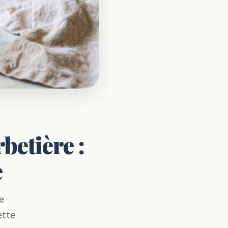
betière :
e
e
ette