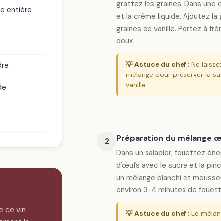
grattez les graines. Dans une c
e entière
et la crème liquide. Ajoutez la
graines de vanille. Portez à f
doux.
💡 Astuce du chef :
Ne laissez
dre
mélange pour préserver la sav
vanille
de
Préparation du mélange 
2
Dans un saladier, fouettez én
d'œufs avec le sucre et la pinc
un mélange blanchi et mousse
environ 3-4 minutes de fouett
e ce vin
💡 Astuce du chef :
Le mélang