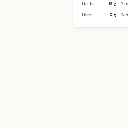
Lipides
18 g
Glu
Fibres
0 g
Sod