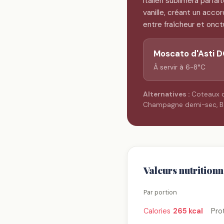
italien sublimera parfai
vanille, créant un acco
entre fraîcheur et onct
Moscato d'Asti 
À servir à 6-8°C
Alternatives :
Coteaux d
Champagne demi-sec, Ba
Valeurs nutritionn
Par portion
Calories
265 kcal
Pro