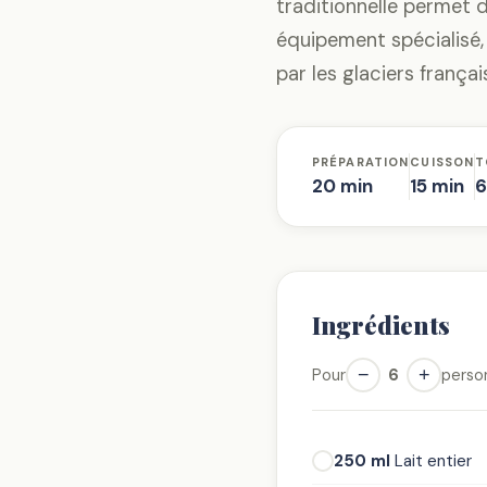
traditionnelle permet 
équipement spécialisé,
par les glaciers françai
PRÉPARATION
CUISSON
T
20 min
15 min
6
Ingrédients
−
+
Pour
6
perso
250 ml
Lait entier