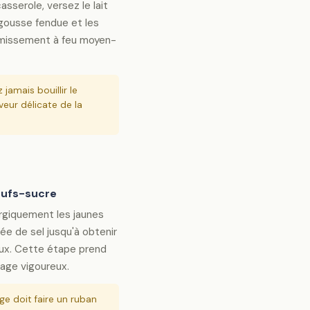
asserole, versez le lait
 gousse fendue et les
rémissement à feu moyen-
 jamais bouillir le
eur délicate de la
œufs-sucre
ergiquement les jaunes
ée de sel jusqu'à obtenir
ux. Cette étape prend
age vigoureux.
e doit faire un ruban