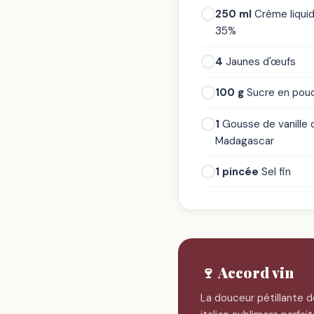
250 ml
Crème liquid
35%
4
Jaunes d'œufs
100 g
Sucre en pou
1
Gousse de vanille 
Madagascar
1 pincée
Sel fin
🍷 Accord vin
La douceur pétillante d