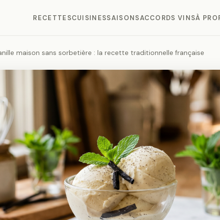
RECETTES
CUISINES
SAISONS
ACCORDS VINS
À PRO
anille maison sans sorbetière : la recette traditionnelle française