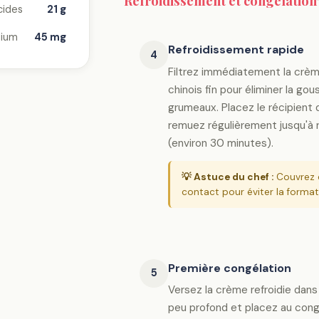
Refroidissement et congélation
cides
21 g
ium
45 mg
Refroidissement rapide
4
Filtrez immédiatement la crèm
chinois fin pour éliminer la go
grumeaux. Placez le récipient 
remuez régulièrement jusqu'à
(environ 30 minutes).
💡 Astuce du chef :
Couvrez d
contact pour éviter la forma
Première congélation
5
Versez la crème refroidie dans
peu profond et placez au cong