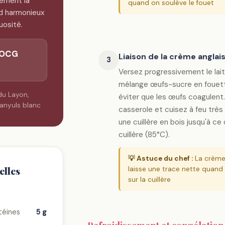
tement la
quand on soulève le fouet
rd harmonieux
uosité.
DOCG
Liaison de la crème anglai
3
Versez progressivement le lait 
mélange œufs-sucre en foue
u Layon,
éviter que les œufs coagulent.
nyuls blanc
casserole et cuisez à feu trè
une cuillère en bois jusqu'à ce
cuillère (85°C).
💡 Astuce du chef :
La crème 
elles
laisse une trace nette quand
sur la cuillère
téines
5 g