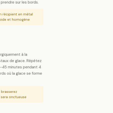
prendre sur les bords.
un récipient en métal
apide et homogène
ergiquement à la
istaux de glace. Répétez
0-45 minutes pendant 4
ords où la glace se forme
 brasserez
e sera onctueuse